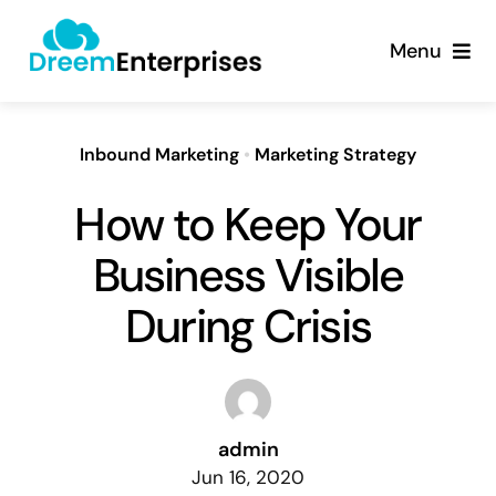
Skip
content
to
Menu
content
About
Inbound Marketing
•
Marketing Strategy
Products
How to Keep Your
Services
Business Visible
During Crisis
Contact
admin
Jun 16, 2020